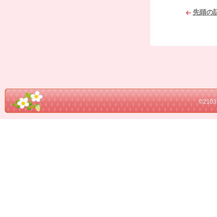
先頭の
©21