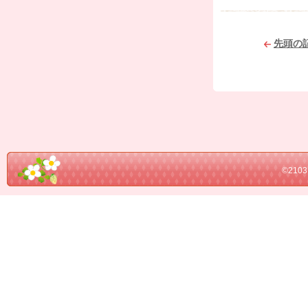
先頭の
©21